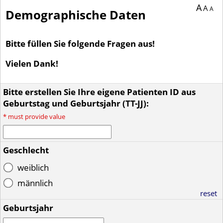
You are currently on page 1 of 1 of the survey titled Demographische Daten.
A
A
A
Demographische Daten
Bitte füllen Sie folgende Fragen aus!
Vielen Dank!
Bitte erstellen Sie Ihre eigene Patienten ID aus
Geburtstag und Geburtsjahr (TT-JJ):
*
must provide value
Geschlecht
weiblich
männlich
reset
Geburtsjahr